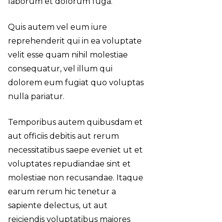
laborum et dolorum fuga.
Quis autem vel eum iure
reprehenderit qui in ea voluptate
velit esse quam nihil molestiae
consequatur, vel illum qui
dolorem eum fugiat quo voluptas
nulla pariatur.
Temporibus autem quibusdam et
aut officiis debitis aut rerum
necessitatibus saepe eveniet ut et
voluptates repudiandae sint et
molestiae non recusandae. Itaque
earum rerum hic tenetur a
sapiente delectus, ut aut
reiciendis voluptatibus maiores