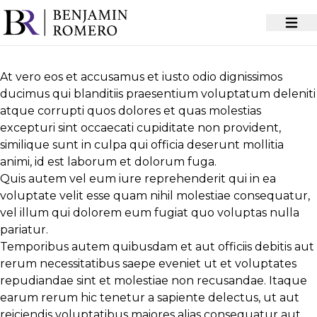
At vero eos et accusamus et iusto odio dignissimos
ducimus qui blanditiis praesentium voluptatum deleniti
atque corrupti quos dolores et quas
molestias
excepturi sint
occaecati cupiditate non provident,
similique sunt in culpa qui officia deserunt mollitia
animi, id est laborum et dolorum fuga.
Quis autem vel eum iure reprehenderit qui in ea
voluptate velit esse quam nihil molestiae consequatur,
vel illum qui dolorem eum fugiat quo voluptas nulla
pariatur.
Temporibus autem quibusdam et aut officiis debitis aut
rerum necessitatibus saepe eveniet ut et voluptates
repudiandae sint et molestiae non recusandae. Itaque
earum rerum hic
tenetur a sapiente
delectus, ut aut
reiciendis voluptatibus maiores alias consequatur aut