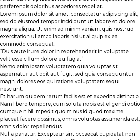
perferendis doloribus asperiores repellat.
Lorem ipsum dolor sit amet, consectetur adipisicing elit,
sed do eiusmod tempor incididunt ut labore et dolore
magna aliqua. Ut enim
ad minim veniam
, quis nostrud
exercitation ullamco laboris nisi ut aliquip ex ea
commodo consequat.
“Duis aute irure dolor in reprehenderit in voluptate
velit esse cillum dolore eu fugiat”
Nemo enim ipsam voluptatem quia voluptas sit
aspernatur aut odit aut fugit, sed quia consequuntur
magni dolores eos qui ratione voluptatem sequi
nesciunt.
Et harum quidem rerum facilis est et expedita distinctio.
Nam libero tempore, cum soluta nobis est eligendi optio
cumque
nihil impedit quo minus id
quod maxime
placeat facere possimus, omnis voluptas assumenda est,
omnis dolor repellendus.
Nulla pariatur. Excepteur sint occaecat cupidatat non