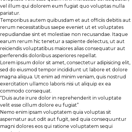
vel illum qui dolorem eum fugiat quo voluptas nulla
pariatur.
Temporibus autem quibusdam et aut officiis debitis aut
rerum necessitatibus saepe eveniet ut et voluptates
repudiandae sint et molestiae non recusandae. Itaque
earum rerum hic
tenetur a sapiente
delectus, ut aut
reiciendis voluptatibus maiores alias consequatur aut
perferendis doloribus asperiores repellat.
Lorem ipsum dolor sit amet, consectetur adipisicing elit,
sed do eiusmod tempor incididunt ut labore et dolore
magna aliqua. Ut enim
ad minim veniam
, quis nostrud
exercitation ullamco laboris nisi ut aliquip ex ea
commodo consequat.
“Duis aute irure dolor in reprehenderit in voluptate
velit esse cillum dolore eu fugiat”
Nemo enim ipsam voluptatem quia voluptas sit
aspernatur aut odit aut fugit, sed quia consequuntur
magni dolores eos qui ratione voluptatem sequi