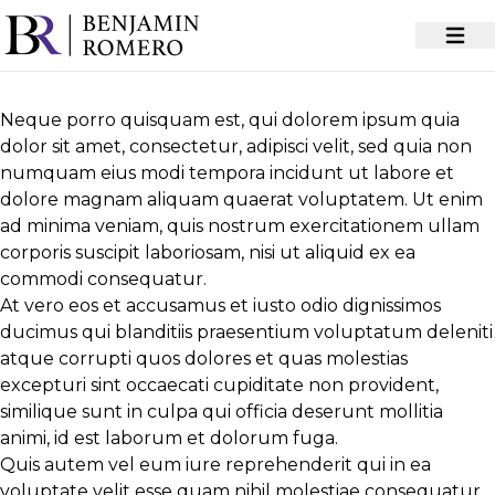
Neque porro quisquam est, qui dolorem ipsum quia
dolor sit amet, consectetur, adipisci velit, sed quia non
numquam eius
modi tempora incidunt ut labore
et
dolore magnam aliquam quaerat voluptatem. Ut enim
ad minima veniam, quis nostrum exercitationem ullam
corporis suscipit laboriosam, nisi ut aliquid ex ea
commodi consequatur.
At vero eos et accusamus et iusto odio dignissimos
ducimus qui blanditiis praesentium voluptatum deleniti
atque corrupti quos dolores et quas
molestias
excepturi sint
occaecati cupiditate non provident,
similique sunt in culpa qui officia deserunt mollitia
animi, id est laborum et dolorum fuga.
Quis autem vel eum iure reprehenderit qui in ea
voluptate velit esse quam nihil molestiae consequatur,