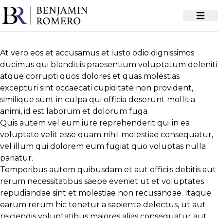
At vero eos et accusamus et iusto odio dignissimos
ducimus qui blanditiis praesentium voluptatum deleniti
atque corrupti quos dolores et quas
molestias
excepturi sint
occaecati cupiditate non provident,
similique sunt in culpa qui officia deserunt mollitia
animi, id est laborum et dolorum fuga.
Quis autem vel eum iure reprehenderit qui in ea
voluptate velit esse quam nihil molestiae consequatur,
vel illum qui dolorem eum fugiat quo voluptas nulla
pariatur.
Temporibus autem quibusdam et aut officiis debitis aut
rerum necessitatibus saepe eveniet ut et voluptates
repudiandae sint et molestiae non recusandae. Itaque
earum rerum hic
tenetur a sapiente
delectus, ut aut
reiciendis voluptatibus maiores alias consequatur aut