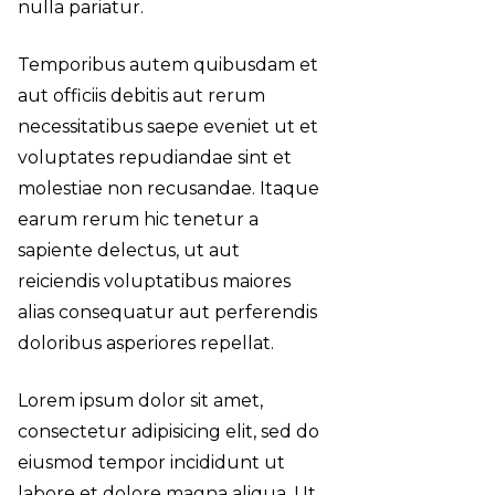
nulla pariatur.
Temporibus autem quibusdam et
aut officiis debitis aut rerum
necessitatibus saepe eveniet ut et
voluptates repudiandae sint et
molestiae non recusandae. Itaque
earum rerum hic
tenetur a
sapiente
delectus, ut aut
reiciendis voluptatibus maiores
alias consequatur aut perferendis
doloribus asperiores repellat.
Lorem ipsum dolor sit amet,
consectetur adipisicing elit, sed do
eiusmod tempor incididunt ut
labore et dolore magna aliqua. Ut