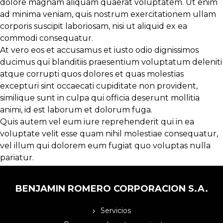
dolore magnam aliquam quaerat voluptatem. Ut enim
ad minima veniam, quis nostrum exercitationem ullam
corporis suscipit laboriosam, nisi ut aliquid ex ea
commodi consequatur.
At vero eos et accusamus et iusto odio dignissimos
ducimus qui blanditiis praesentium voluptatum deleniti
atque corrupti quos dolores et quas molestias
excepturi sint occaecati cupiditate non provident,
similique sunt in culpa qui officia deserunt mollitia
animi, id est laborum et dolorum fuga.
Quis autem vel eum iure reprehenderit qui in ea
voluptate velit esse quam nihil molestiae consequatur,
vel illum qui dolorem eum fugiat quo voluptas nulla
pariatur.
BENJAMIN ROMERO CORPORACION S.A.
Servicios