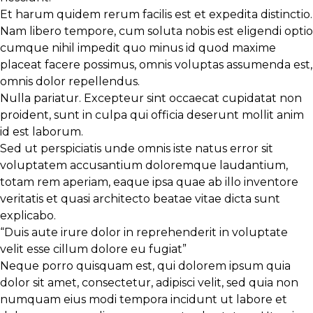
Et harum quidem rerum facilis est et expedita distinctio.
Nam libero tempore, cum soluta nobis est eligendi optio
cumque nihil impedit quo minus id quod maxime
placeat facere possimus, omnis voluptas assumenda est,
omnis dolor repellendus.
Nulla pariatur. Excepteur sint occaecat cupidatat non
proident, sunt in culpa qui officia deserunt mollit anim
id est laborum.
Sed ut perspiciatis unde omnis iste natus error sit
voluptatem accusantium doloremque laudantium,
totam rem aperiam, eaque ipsa quae ab illo inventore
veritatis et quasi architecto beatae vitae dicta sunt
explicabo.
“Duis aute irure dolor in reprehenderit in voluptate
velit esse cillum dolore eu fugiat”
Neque porro quisquam est, qui dolorem ipsum quia
dolor sit amet, consectetur, adipisci velit, sed quia non
numquam eius modi tempora incidunt ut labore et